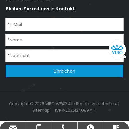
Bleiben Sie mit uns in Kontakt
Einreichen
Copyright ©
2026
VIBO WEAR Alle Rechte vorbehalten. |
Sitemap:
ICP备2025124089号-1