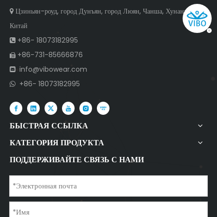
Цзиньян-роуд, город Дунъян, город Люян, Чанша, Хунань,

Китай
+86- 18073182995

+86-731-85666876

info@vibowear.com

+86- 18073182995

БЫСТРАЯ ССЫЛКА
КАТЕГОРИЯ ПРОДУКТА
ПОДДЕРЖИВАЙТЕ СВЯЗЬ С НАМИ