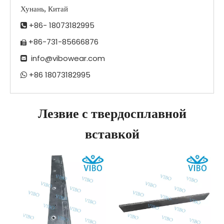
Хунань, Китай
+86- 18073182995

+86-731-85666876

info@vibowear.com

+86 18073182995

Лезвие с твердосплавной
вставкой