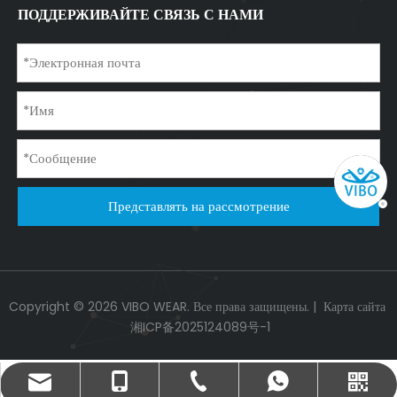
ПОДДЕРЖИВАЙТЕ СВЯЗЬ С НАМИ
Представлять на рассмотрение
Copyright ©
2026
VIBO WEAR. Все права защищены. |
Карта сайта
湘ICP备2025124089号-1
info@vibowear.com
+86-731-85666876
+86- 18073182995
+86- 18073182995
WeChat