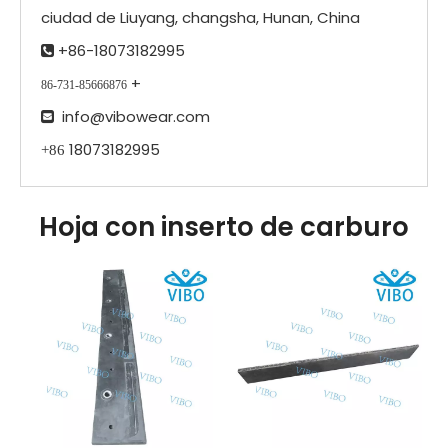
ciudad de Liuyang, changsha, Hunan, China
+86-18073182995

+
86-731-85666876
info@vibowear.com

18073182995
+86
Hoja con inserto de carburo