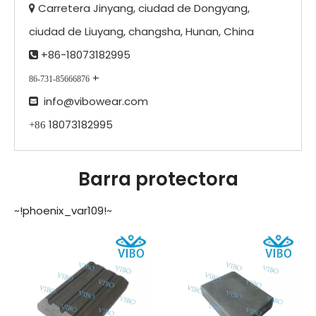
Carretera Jinyang, ciudad de Dongyang,

ciudad de Liuyang, changsha, Hunan, China
+86-18073182995

+
86-731-85666876
info@vibowear.com

18073182995
+86
Barra protectora
~!phoenix_var109!~