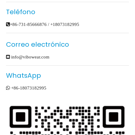
Teléfono

+86-731-85666876 / +18073182995
Correo electrónico

info@vibowear.com
WhatsApp

+86-18073182995