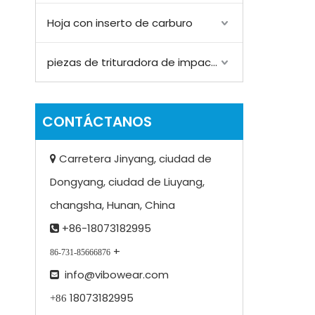
Hoja con inserto de carburo
piezas de trituradora de impacto
CONTÁCTANOS
Carretera Jinyang, ciudad de

Dongyang, ciudad de Liuyang,
changsha, Hunan, China
+86-18073182995

+
86-731-85666876
info@vibowear.com

18073182995
+86