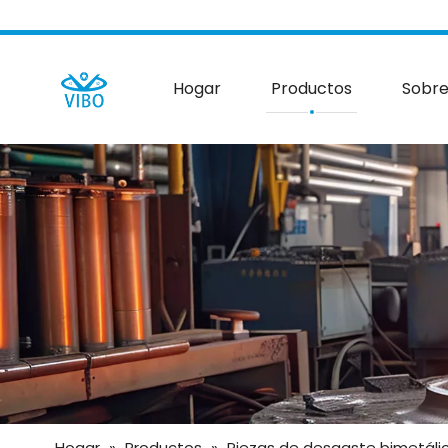
Hogar
Productos
Sobre
Hogar
»
Productos
»
Piezas de desgaste bimetáli