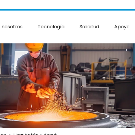
 nosotros
Tecnología
Solicitud
Apoyo
cas
»
Usar botón y donut